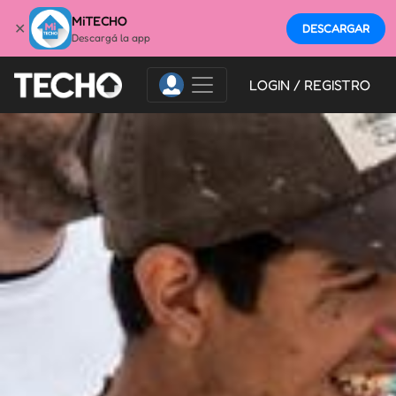
MiTECHO
✕
DESCARGAR
Descargá la app
LOGIN / REGISTRO