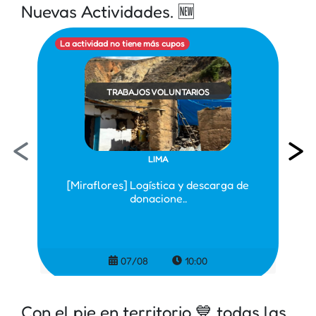
Nuevas Actividades. 🆕
La actividad no tiene más cupos
TRABAJOS VOLUNTARIOS
<
>
LIMA
[Miraflores] Logística y descarga de
donacione..
07/08
10:00
Con el pie en territorio 💙 todas las