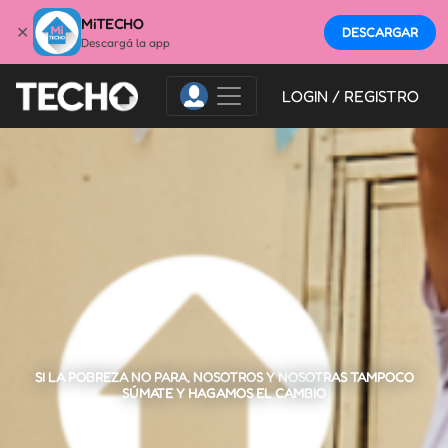
MiTECHO
✕
DESCARGAR
Descargá la app
LOGIN / REGISTRO
SI LA POBREZA NO PARA, NOSOTROS Y NOSOTRAS TAMPOCO
SÚMATE Y HAGAMOS EL CAMBIO