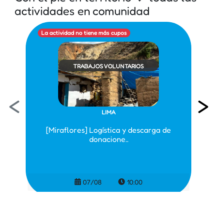
actividades en comunidad
La actividad no tiene más cupos
TRABAJOS VOLUNTARIOS
<
>
LIMA
[Miraflores] Logística y descarga de
donacione..
07/08
10:00